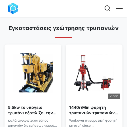
Εγκαταστάσεις γεώτρησης τρυπανιών
VIDEO
5.5kw το υπόγειο
1440r/Min φορητή
τρυπάνι εξοπλίζει την
τρυπανιών τρυπανιών
υδραυλική μηχανή
εγκαταστάσεων
καλά ανυψωτικός τύπος
Workover πνευματική φορητή
διατρήσεων
γεώτρησης διάτρηση
μηχανών διατρήσεων νερού
μηχανή diesel