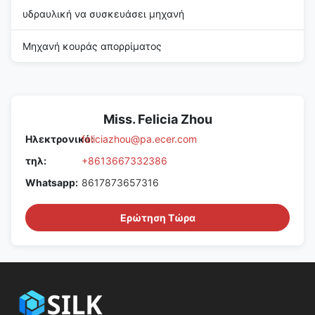
υδραυλική να συσκευάσει μηχανή
Μηχανή κουράς απορρίματος
Miss. Felicia Zhou
Ηλεκτρονικό:
feliciazhou@pa.ecer.com
τηλ:
+8613667332386
Whatsapp:
8617873657316
Ερώτηση Τώρα