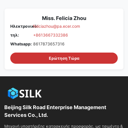
Miss. Felicia Zhou
Ηλεκτρονικό:
feliciazhou@pa.ecer.com
τηλ:
+8613667332386
Whatsapp:
8617873657316
Ερώτηση Τώρα
Beijing Silk Road Enterprise Management
Services Co., Ltd.
Μηχανή υποστήριξης κατασκευής προσφοράς, ως τσιμέντο &