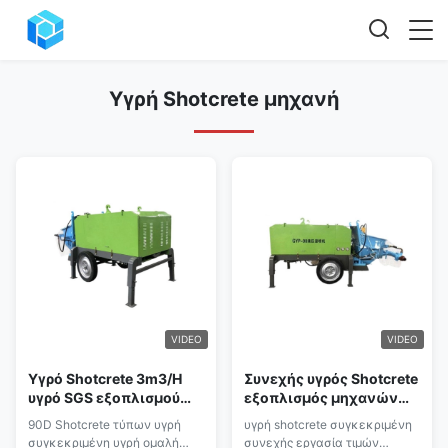
Υγρή Shotcrete μηχανή
VIDEO
VIDEO
Υγρό Shotcrete 3m3/H
Συνεχής υγρός Shotcrete
υγρό SGS εξοπλισμού
εξοπλισμός μηχανών
Shotcrete σκυρόδεμα
22kw Shotcreting
90D Shotcrete τύπων υγρή
υγρή shotcrete συγκεκριμένη
αντλιών
συγκεκριμένη υγρή ομαλή
συνεχής εργασία τιμών