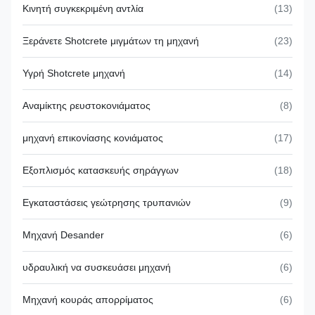
Κινητή συγκεκριμένη αντλία
(13)
Ξεράνετε Shotcrete μιγμάτων τη μηχανή
(23)
Υγρή Shotcrete μηχανή
(14)
Αναμίκτης ρευστοκονιάματος
(8)
μηχανή επικονίασης κονιάματος
(17)
Εξοπλισμός κατασκευής σηράγγων
(18)
Εγκαταστάσεις γεώτρησης τρυπανιών
(9)
Μηχανή Desander
(6)
υδραυλική να συσκευάσει μηχανή
(6)
Μηχανή κουράς απορρίματος
(6)