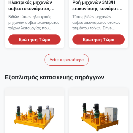
Ηλεκτρικός μηχανών
Ροή μηχανών 3M3/H
ασβεστοκονιάματος
επικονίασης κονιάματος
ψεκασμού τσιμέντου
μηχανών
Βιδών τύπων ηλεκτρικός
Τύπος βιδών μηχανών
κονιάματος τοίχων
ασβεστοκονιάματος
μηχανών ασβεστοκονιάματος
ασβεστοκονιάματος στόκων
βιδών Drive
στόκων diesel
τοίχων λειτουργίας που
τσιμέντου τοίχων Drive
οδηγείται ομαλός Μηχανή...
μηχανών diesel Μηχανή...
Ερώτηση Τώρα
Ερώτηση Τώρα
Δείτε περισσότερα
Εξοπλισμός κατασκευής σηράγγων