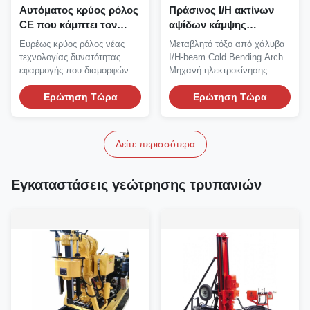
Αυτόματος κρύος ρόλος
Πράσινος I/H ακτίνων
CE που κάμπτει τον
αψίδων κάμψης
εξοπλισμό κατασκευής
ηλεκτρικός τόξων
Ευρέως κρύος ρόλος νέας
Μεταβλητό τόξο από χάλυβα
σηράγγων ακτίνων Χ
μηχανών μεταβλητός
τεχνολογίας δυνατότητας
I/H-beam Cold Bending Arch
Drive
εφαρμογής που διαμορφώνει
Μηχανή ηλεκτροκίνησης
τη μηχανή αυτόματη...
Μηχανή Αψίδας Ψυχρής...
Ερώτηση Τώρα
Ερώτηση Τώρα
Δείτε περισσότερα
Εγκαταστάσεις γεώτρησης τρυπανιών