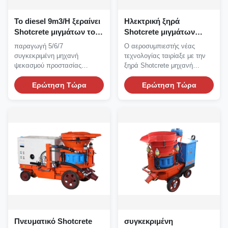
Το diesel 9m3/H ξεραίνει
Ηλεκτρική ξηρά
Shotcrete μιγμάτων τον
Shotcrete μιγμάτων
ψεκαστήρα Gunite
Shotcrete
παραγωγή 5/6/7
Ο αεροσυμπιεστής νέας
προστασίας κλίσεων
αεροσυμπιεστών
συγκεκριμένη μηχανή
τεχνολογίας ταιρίαξε με την
μηχανών
μηχανών μίνι μηχανή
ψεκασμού προστασίας
ξηρά Shotcrete μηχανή
κλίσεων μ ³ /h από τη μηχανή
Gunite για το ορυχείο...
diesel...
Ερώτηση Τώρα
Ερώτηση Τώρα
Πνευματικό Shotcrete
συγκεκριμένη