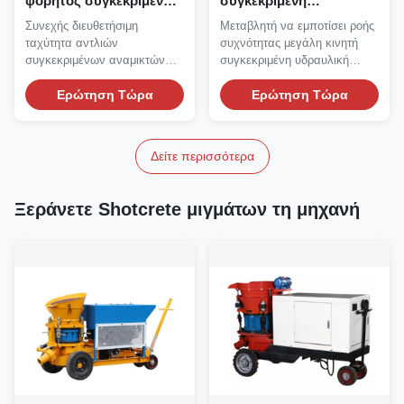
φορητός συγκεκριμένος
συγκεκριμένη
αναμίκτης
εμποτίζοντας μηχανή
Συνεχής διευθετήσιμη
Μεταβλητή να εμποτίσει ροής
συγκεκριμένων αντλιών
συγκεκριμένων αντλιών
ταχύτητα αντλιών
συχνότητας μεγάλη κινητή
7M3/H με την αντλία
110Kw 30m3/H
συγκεκριμένων αναμικτών
συγκεκριμένη υδραυλική
υδραυλική
εργασίας ηλεκτρική
πίεση μηχανών Κινητή...
οδηγημένη Αντλία...
Ερώτηση Τώρα
Ερώτηση Τώρα
Δείτε περισσότερα
Ξεράνετε Shotcrete μιγμάτων τη μηχανή