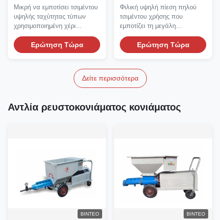
χρησιμοποιημένη χέρι
αντλία
Μικρή να εμποτίσει τσιμέντου
Φιλική υψηλή πίεση πηλού
αντλία 7.5KW
υψηλής ταχύτητας τύπων
τσιμέντου χρήσης που
χρησιμοποιημένη χέρι
εμποτίζει τη μεγάλη
σταθερή πίεση αντλιών...
παραγωγή αντλιών Υψηλή
Ερώτηση Τώρα
πίεση...
Ερώτηση Τώρα
Δείτε περισσότερα
Αντλία ρευστοκονιάματος κονιάματος
ΒΊΝΤΕΟ
ΒΊΝΤΕΟ