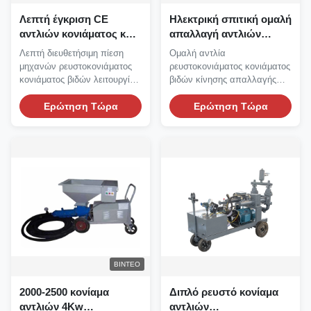
Λεπτή έγκριση CE
Ηλεκτρική σπιτική ομαλή
αντλιών κονιάματος και
απαλλαγή αντλιών
ρευστοκονιάματος
ρευστοκονιάματος
Λεπτή διευθετήσιμη πίεση
Ομαλή αντλία
αντλιών 150L
κονιάματος βιδών
μηχανών ρευστοκονιάματος
ρευστοκονιάματος κονιάματος
ρευστοκονιάματος
κονιάματος βιδών λειτουργίας
βιδών κίνησης απαλλαγής
βιδών πηλού
πηλού ομαλή Μηχανή...
ηλεκτρική σπιτική Αντλία...
Ερώτηση Τώρα
Ερώτηση Τώρα
ΒΊΝΤΕΟ
2000-2500 κονίαμα
Διπλό ρευστό κονίαμα
αντλιών 4Kw
αντλιών