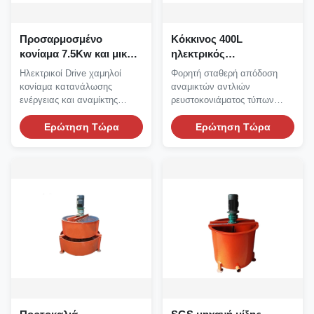
Προσαρμοσμένο
Κόκκινος 400L
κονίαμα 7.5Kw και μικρή
ηλεκτρικός
κατανάλωση ενέργειας
ρευστοκονιάματος
Ηλεκτρικοί Drive χαμηλοί
Φορητή σταθερή απόδοση
αντλιών αναμικτών
αναμίκτης αντλιών
κονίαμα κατανάλωσης
αναμικτών αντλιών
ρευστοκονιάματος
ρευστοκονιάματος
ενέργειας και αναμίκτης
ρευστοκονιάματος τύπων
αναμικτών ελαφρύς
ρευστοκονιάματος που...
ελαφριά Αναμίκτης αντλιών...
Ερώτηση Τώρα
Ερώτηση Τώρα