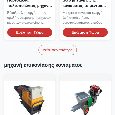
Πορτοκαλιά
SGS μηχανή μίξης
πολτοποιώντας μηχανή
κονιάματος τσιμέντου
μίξης ρευστοκονιάματος
αναδευτήρων
Εύκολος λειτουργήστε την
Μακριά οικονομικά ενεργή
μηχανών 400L μιγμάτων
ρευστοκονιάματος
ομαλή αναρρόφηση μηχανών
ζωή αναδευτήρων
κονιάματος
υψηλής ταχύτητας
μιγμάτων πολτοποίησης
ρευστοκονιάματος απόδοσης
απαλλαγής ομοιόμορφη...
υψηλής ταχύτητας σταθερή...
Ερώτηση Τώρα
Ερώτηση Τώρα
Δείτε περισσότερα
μηχανή επικονίασης κονιάματος