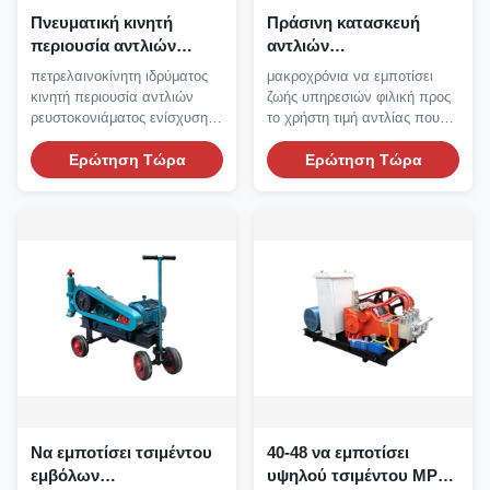
Πνευματική κινητή
Πράσινη κατασκευή
περιουσία αντλιών
αντλιών
ρευστοκονιάματος diesel
ρευστοκονιάματος
πετρελαινοκίνητη ιδρύματος
μακροχρόνια να εμποτίσει
για την ενίσχυση
τσιμέντου 5.5Kw
κινητή περιουσία αντλιών
ζωής υπηρεσιών φιλική προς
ιδρύματος
ρευστοκονιάματος ενίσχυσης
το χρήστη τιμή αντλίας που
πνευματική...
προσαρμόζεται Να...
Ερώτηση Τώρα
Ερώτηση Τώρα
Να εμποτίσει τσιμέντου
40-48 να εμποτίσει
εμβόλων
υψηλού τσιμέντου MPA