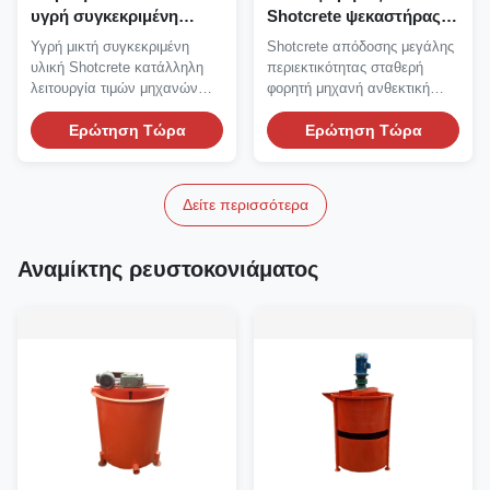
υγρή συγκεκριμένη
Shotcrete ψεκαστήρας
Shotcrete μηχανών
Gunite μεγάλης
Υγρή μικτή συγκεκριμένη
Shotcrete απόδοσης μεγάλης
7.5Kw αντλία
περιεκτικότητας
υλική Shotcrete κατάλληλη
περιεκτικότητας σταθερή
μηχανών
λειτουργία τιμών μηχανών
φορητή μηχανή ανθεκτική
Shotcrete τιμή μηχανών...
Φορητή Shotcrete...
Ερώτηση Τώρα
Ερώτηση Τώρα
Δείτε περισσότερα
Αναμίκτης ρευστοκονιάματος