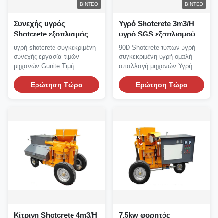
ΒΊΝΤΕΟ
ΒΊΝΤΕΟ
Συνεχής υγρός
Υγρό Shotcrete 3m3/H
Shotcrete εξοπλισμός
υγρό SGS εξοπλισμού
μηχανών 22kw
Shotcrete σκυρόδεμα
υγρή shotcrete συγκεκριμένη
90D Shotcrete τύπων υγρή
Shotcreting
αντλιών
συνεχής εργασία τιμών
συγκεκριμένη υγρή ομαλή
μηχανών Gunite Τιμή
απαλλαγή μηχανών Υγρή
μηχανών Gunite Περιγραφή...
Shotcrete μηχανή
Ερώτηση Τώρα
Περιγραφή...
Ερώτηση Τώρα
Κίτρινη Shotcrete 4m3/H
7.5kw φορητός