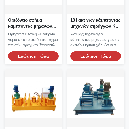
Οριζόντιο σχήμα
18 Ι ακτίνων κάμπτοντας
κάμπτοντας μηχανών
μηχανών σηράγγων KW
ακτίνων πενσών Χ
εξοπλισμού κατασκευής
Οριζόντια εύκολη λειτουργία
Ακριβής τεχνολογία
σωλήνων αυτόματο
γύρω από το αυτόματο σχήμα
κάμπτοντας μηχανών γωνίας
πενσών φραγμών Στρογγυλή
ακτινίου κρύου χάλυβα νέα
πένσα φραγμών...
Κάμπτοντας μηχανή γωνίας...
Ερώτηση Τώρα
Ερώτηση Τώρα