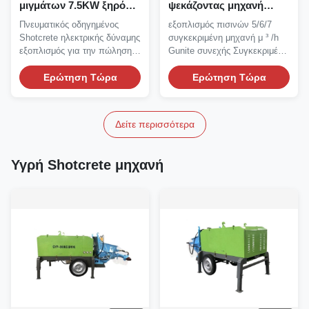
μιγμάτων 7.5KW ξηρό
ψεκάζοντας μηχανή
CE ISO ηλεκτρικής
Gunite Shotcreting
Πνευματικός οδηγημένος
εξοπλισμός πισινών 5/6/7
δύναμης μηχανών
εξοπλισμού 5m3/H
Shotcrete ηλεκτρικής δύναμης
συγκεκριμένη μηχανή μ ³ /h
7m3/H
εξοπλισμός για την πώληση
Gunite συνεχής Συγκεκριμένη
ελαφριά Shotcrete...
μηχανή Gunite...
Ερώτηση Τώρα
Ερώτηση Τώρα
Δείτε περισσότερα
Υγρή Shotcrete μηχανή