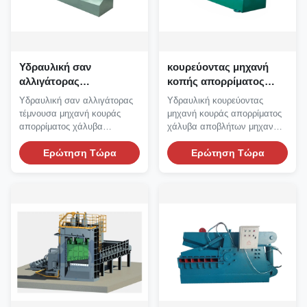
Υδραυλική σαν
κουρεύοντας μηχανή
αλλιγάτορας
κοπής απορρίματος
κουρεύοντας μηχανή
κουράς 800mm 1000mm
Υδραυλική σαν αλλιγάτορας
Υδραυλική κουρεύοντας
κουράς απορρίματος
μικρή σαν αλλιγάτορας
τέμνουσα μηχανή κουράς
μηχανή κουράς απορρίματος
μηχανών για το χάλυβα
απορρίματος χάλυβα
χάλυβα αποβλήτων μηχανών
αποβλήτων
αποβλήτων για την πώληση:
σαν αλλιγάτορας: Η σαν...
Η...
Ερώτηση Τώρα
Ερώτηση Τώρα