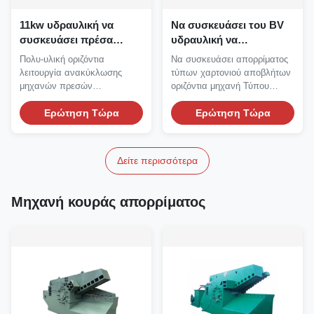
11kw υδραυλική να
Να συσκευάσει του BV
συσκευάσει πρέσα
υδραυλική να
απορρίματος αργιλίου
συσκευάσει μηχανών
Πολυ-υλική οριζόντια
Να συσκευάσει απορρίματος
μηχανών οριζόντια
υδραυλική μηχανή
λειτουργία ανακύκλωσης
τύπων χαρτονιού αποβλήτων
Τύπου για τα άχρηστα
μηχανών πρεσών
οριζόντια μηχανή Τύπου
χαρτιά
απορρίματος Μηχανή πρεσών
υδραυλική Να...
απορρίματος...
Ερώτηση Τώρα
Ερώτηση Τώρα
Δείτε περισσότερα
Μηχανή κουράς απορρίματος