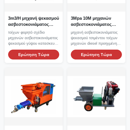
3m3/H μηχανή ψεκασμού
3Mpa 10M μηχανών
ασβεστοκονιάματος
ασβεστοκονιάματος
τσιμέντου CE μηχανών
ψεκασμού τσιμέντου
τοίχων φορητό σχέδιο
μηχανή ασβεστοκονιάματος
ασβεστοκονιάματος
τοίχων diesel ύψος
μηχανών ασβεστοκονιάματος
ψεκασμού τσιμέντου τοίχων
ψεκασμού γύψου
ψεκασμού γύψου κατασκευής
μηχανών diesel προηγμένης
περιβαλλοντικό Μηχανή...
τεχνολογίας συμπαγής...
Ερώτηση Τώρα
Ερώτηση Τώρα