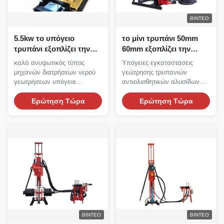
ΒΊΝΤΕΟ
5.5kw το υπόγειο
το μίνι τρυπάνι 50mm
τρυπάνι εξοπλίζει την
60mm εξοπλίζει την
υδραυλική μηχανή
υπόγεια αντιολισθητική
καλά ανυψωτικός τύπος
Υπόγειες εγκαταστάσεις
διατρήσεων
αλυσίδα με τον
μηχανών διατρήσεων νερού
γεώτρησης τρυπανιών
γεωτρήσεων
αεροσυμπιεστή
γεωτρήσεων υπόγεια
αντιολισθητικών αλυσίδων
υδραυλικός Υδραυλική
μίνι για την πώληση με τον...
μηχανή...
Ερώτηση Τώρα
Ερώτηση Τώρα
ΒΊΝΤΕΟ
ΒΊΝΤΕΟ