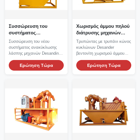
Συσσώρευση του
Χωρισμός άμμου πηλού
συστήματος
διάτρυσης μηχανών
ανακύκλωσης λάσπης
Desander βεντονίτη
Συσσώρευση του νέου
Τρυπώντας με τρυπάνι κώνος
μηχανών 53kw Hdd
κώνων κυκλώνων
συστήματος ανακύκλωσης
κυκλώνων Desander
Desanding ιδρύματος
λάσπης μηχανών Desanding
βεντονίτη χωρισμού άμμου
σχεδίου ιδρύματος Μηχανή...
πηλού Βεντονίτης Desander...
Ερώτηση Τώρα
Ερώτηση Τώρα