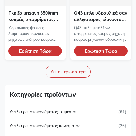
Γκρίζα μηχανή 3500mm
Q43 μπλε υδραυλικά σαν
κουράς απορρίματος
αλλιγάτορας τέμνοντα
μηχανή λαιμητόμων
εργαλεία παλιοσίδερου
Υδραυλικές ψαλίδες
Q43 μπλε μετάλλων
μετάλλων φύλλων
κουράς
λαιμητόμων τεμνουσών
απορρίματος κουράς μηχανή
μηχανών σιδήρου κουράς
κουράς μηχανών υδραυλική
ατσάλινων σκελετών
σαν αλλιγάτορας: Q43
απορρίματος...
Ερώτηση Τώρα
μηχανή...
Ερώτηση Τώρα
Δείτε περισσότερα
Κατηγορίες προϊόντων
Αντλία ρευστοκονιάματος τσιμέντου
(61)
Αντλία ρευστοκονιάματος κονιάματος
(26)