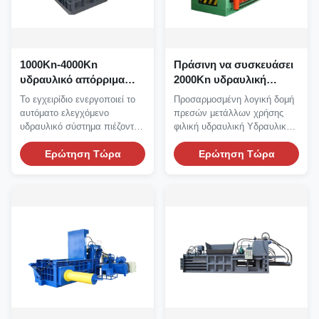
1000Kn-4000Kn
Πράσινη να συσκευάσει
υδραυλικό απόρριμα
2000Kn υδραυλική
που συσκευάζει
πρέσα 15*2kw
Το εγχειρίδιο ενεργοποιεί το
Προσαρμοσμένη λογική δομή
αυτόματο μηχανών
παλιοσίδερου μηχανών
αυτόματο ελεγχόμενο
πρεσών μετάλλων χρήσης
Τύπου ελεγχόμενο
υδραυλικό σύστημα πιέζοντας
φιλική υδραυλική Υδραυλική
μηχανών απορρίματος...
πρέσα μετάλλων...
Ερώτηση Τώρα
Ερώτηση Τώρα