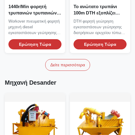
1440r/Min φορητή
Το ανώτατο τρυπάνι
τρυπανιών τρυπανιών
100m DTH εξοπλίζει
εγκαταστάσεων
πνευματικό κάτω η
Workover πνευματική φορητή
DTH φορητή γεώτρηση
γεώτρησης διάτρηση
μηχανή διατρήσεων
μηχανή diesel
εγκαταστάσεων γεώτρησης
φρεατίων νερού diesel
τρυπών
εγκαταστάσεων γεώτρησης
διατρήσεων ορυχείου τύπων
πνευματική
τρυπανιών τρυπανιών...
πνευματική Drive...
Ερώτηση Τώρα
Ερώτηση Τώρα
Δείτε περισσότερα
Μηχανή Desander