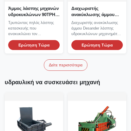
Άμμος λάσπης μηχανών
Διαχωριστής
υδροκυκλώνων 90TPH
ανακύκλωσης άμμου
Desander που χωρίζει
μηχανών Desander
Τρυπώντας πηλός λάσπης
Διαχωριστής ανακύκλωσης
τη μηχανή
λάσπης 25TPH 35TPH
κατασκευής που
άμμου Desander λάσπης
80TPH
ανακυκλώνει τον
υδροκυκλώνων μηχανημάτων
υδροκυκλώνα εξοπλισμού
μεταλλείας Λάσπη
Desanding Εξοπλισμός...
Ερώτηση Τώρα
Desander...
Ερώτηση Τώρα
Δείτε περισσότερα
υδραυλική να συσκευάσει μηχανή