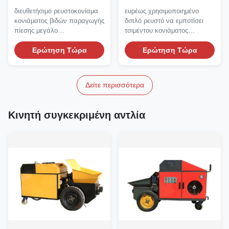
ρευστοκονιάματος
ρευστοκονιάματος
διευθετήσιμο ρευστοκονίαμα
ευρέως χρησιμοποιημένο
κονιάματος LPH που
εμβόλων που
κονιάματος βιδών παραγωγής
διπλό ρευστό να εμποτίσει
εμποτίζει τη μηχανή
στεγανοποιεί
πίεσης μεγάλο
τσιμέντου κονιάματος
εμποτίζοντας τη μηχανή
χρησιμοποιούμενο ευρέως...
υδραυλικό έμβολο αντλιών
Ερώτηση Τώρα
Να...
Ερώτηση Τώρα
Δείτε περισσότερα
Κινητή συγκεκριμένη αντλία