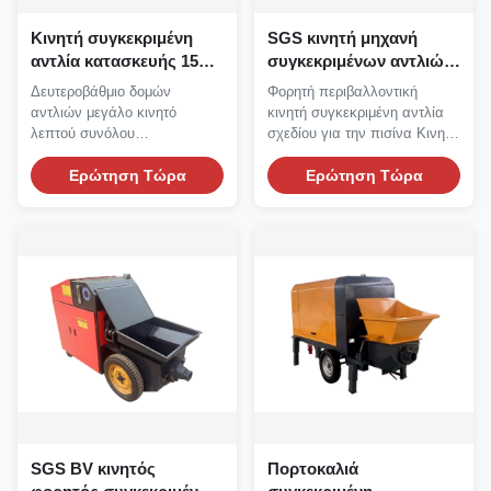
Κινητή συγκεκριμένη
SGS κινητή μηχανή
αντλία κατασκευής 15Kw
συγκεκριμένων αντλιών
για το λεπτό σύνολο
συγκεκριμένων αντλιών
Δευτεροβάθμιο δομών
Φορητή περιβαλλοντική
μίνι για την πισίνα
αντλιών μεγάλο κινητό
κινητή συγκεκριμένη αντλία
λεπτού συνόλου
σχεδίου για την πισίνα Κινητή
συγκεκριμένων αντλιών
συγκεκριμένη...
δύναμης σκυρόδεμα...
Ερώτηση Τώρα
Ερώτηση Τώρα
SGS BV κινητός
Πορτοκαλιά