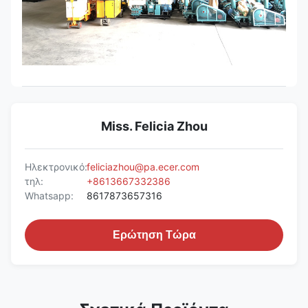
Miss. Felicia Zhou
Ηλεκτρονικό:
feliciazhou@pa.ecer.com
τηλ:
+8613667332386
Whatsapp:
8617873657316
Ερώτηση Τώρα