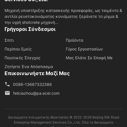
Μηχανή υποστήριξης κατασκευής προσφοράς, ως τσιμέντο &
αντλία ρευστοκονιάματος κονιάματος ξεράνετε το μίγμα &
την υγρή shotcrete μηχανή...
Γρήγοροι Σύνδεσμοι
Σπίτι
Προϊόντα
Περίπου Εμείς
Γύρος Εργοστασίων
Ποιοτικός Έλεγχος
Μας Ελάτε Σε Επαφή Με
Ζητήστε Ένα Απόσπασμα
Επικοινωνήστε Μαζί Μας
0086-13667332386
feliciazhou@pa.ecer.com
Δικαιώματα πνευματικής ιδιοκτησίας © 2022-2026 Beijing Silk Road
Enterprise Management Services Co., Ltd.. Όλα τα δικαιώματα