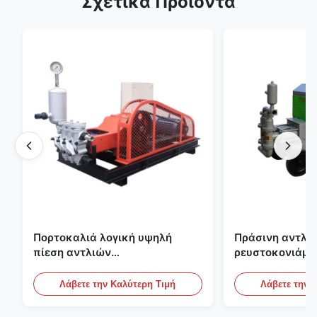
Σχετικά Προϊόντα
Πορτοκαλιά λογική υψηλή
Πράσινη αντλία
πίεση αντλιών
ρευστοκονιάμα
ρευστοκονιάματος τσιμέντου
γύψου Backfill
του ISO που εμποτίζει την
πατωμάτων M
Λάβετε την Καλύτερη Τιμή
Λάβετε την 
αντλία