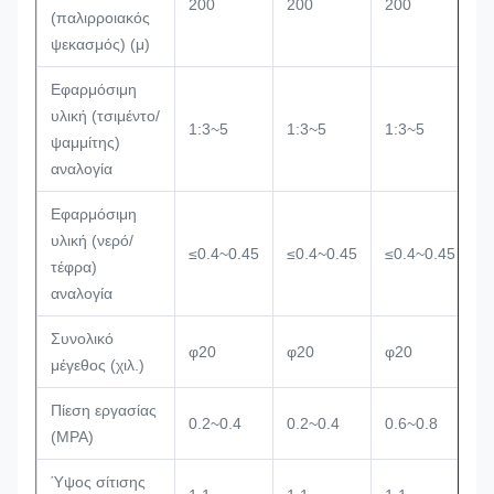
200
200
200
2
(παλιρροιακός
ψεκασμός) (μ)
Εφαρμόσιμη
υλική (τσιμέντο/
1:3~5
1:3~5
1:3~5
1
ψαμμίτης)
αναλογία
Εφαρμόσιμη
υλική (νερό/
≤0.4~0.45
≤0.4~0.45
≤0.4~0.45
≤
τέφρα)
αναλογία
Συνολικό
φ20
φ20
φ20
φ
μέγεθος (χιλ.)
Πίεση εργασίας
0.2~0.4
0.2~0.4
0.6~0.8
0
(MPA)
Ύψος σίτισης