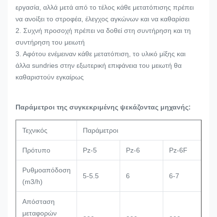
εργασία, αλλά μετά από το τέλος κάθε μετατόπισης πρέπει
να ανοίξει το στροφέα, έλεγχος αγκώνων και να καθαρίσει
2. Συχνή προσοχή πρέπει να δοθεί στη συντήρηση και τη
συντήρηση του μειωτή
3. Αφότου ενέμειναν κάθε μετατόπιση, το υλικό μίξης και
άλλα sundries στην εξωτερική επιφάνεια του μειωτή θα
καθαριστούν εγκαίρως
Παράμετροι της συγκεκριμένης ψεκάζοντας μηχανής:
Τεχνικός
Παράμετροι
Πρότυπο
Pz-5
Pz-6
Pz-6F
P
Ρυθμοαπόδοση
5-5.5
6
6-7
7
(m3/h)
Απόσταση
μεταφορών