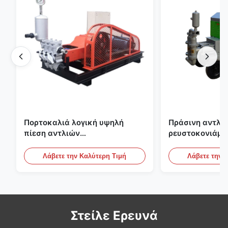
Πορτοκαλιά λογική υψηλή
Πράσινη αντλία
πίεση αντλιών
ρευστοκονιάμα
ρευστοκονιάματος τσιμέντου
γύψου Backfill
του ISO που εμποτίζει την
πατωμάτων M
Λάβετε την Καλύτερη Τιμή
Λάβετε την 
αντλία
Στείλε Ερευνά