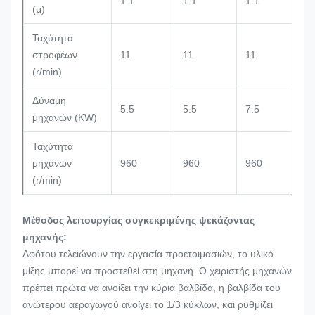
1.1
1.1
1.1
1
(μ)
Ταχύτητα
στροφέων
11
11
11
1
(r/min)
Δύναμη
5.5
5.5
7.5
7
μηχανών (KW)
Ταχύτητα
μηχανών
960
960
960
9
(r/min)
Μέθοδος λειτουργίας συγκεκριμένης ψεκάζοντας
μηχανής:
Αφότου τελειώνουν την εργασία προετοιμασιών, το υλικό
μίξης μπορεί να προστεθεί στη μηχανή. Ο χειριστής μηχανών
πρέπει πρώτα να ανοίξει την κύρια βαλβίδα, η βαλβίδα του
ανώτερου αεραγωγού ανοίγει το 1/3 κύκλων, και ρυθμίζει