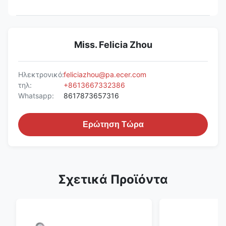
Miss. Felicia Zhou
Ηλεκτρονικό:
feliciazhou@pa.ecer.com
τηλ:
+8613667332386
Whatsapp:
8617873657316
Ερώτηση Τώρα
Σχετικά Προϊόντα