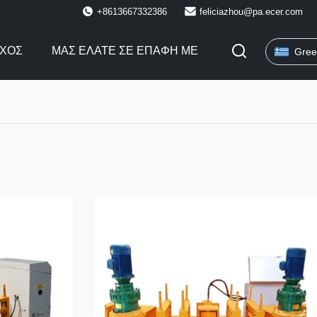
+8613667332386
feliciazhou@pa.ecer.com
ΓΧΟΣ
ΜΑΣ ΕΛΆΤΕ ΣΕ ΕΠΑΦΉ ΜΕ
Gree