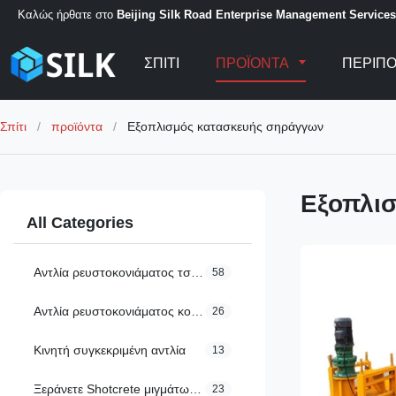
Καλώς ήρθατε στο
Beijing Silk Road Enterprise Management Services 
ΣΠΊΤΙ
ΠΡΟΪΌΝΤΑ
ΠΕΡΊΠΟ
Σπίτι
/
προϊόντα
/
Εξοπλισμός κατασκευής σηράγγων
Εξοπλι
All Categories
Αντλία ρευστοκονιάματος τσιμέντου
58
Αντλία ρευστοκονιάματος κονιάματος
26
Κινητή συγκεκριμένη αντλία
13
Ξεράνετε Shotcrete μιγμάτων τη μηχανή
23