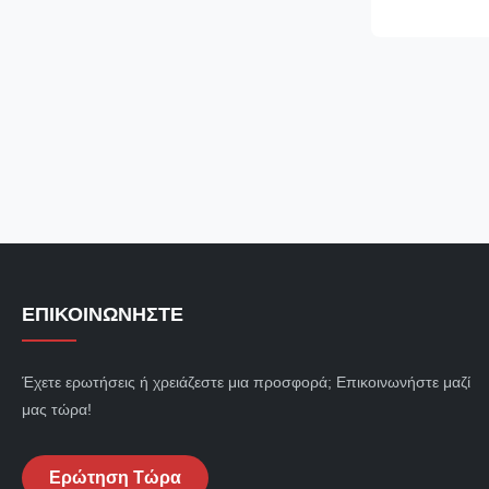
κυρτότητα είνα
Μπορούμε να τ
μέρη σύμφωνα 
ΕΠΙΚΟΙΝΩΝΉΣΤΕ
Έχετε ερωτήσεις ή χρειάζεστε μια προσφορά; Επικοινωνήστε μαζί
μας τώρα!
Ερώτηση Τώρα