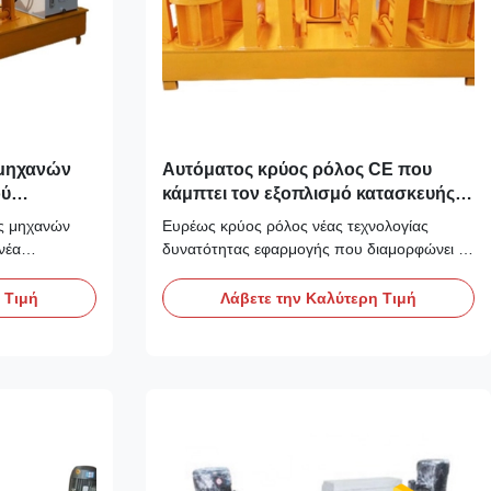
 μηχανών
Αυτόματος κρύος ρόλος CE που
ού
κάμπτει τον εξοπλισμό κατασκευής
σηράγγων ακτίνων Χ
ας μηχανών
Ευρέως κρύος ρόλος νέας τεχνολογίας
νέα
δυνατότητας εφαρμογής που διαμορφώνει τη
ιότητες
μηχανή αυτόματη Κρύος ρόλος που
ς γωνίας:1.
διαμορφώνει τη μηχανή Χαρακτηριστικά
 Τιμή
Λάβετε την Καλύτερη Τιμή
να σταθεί
γνωρίσματα του κρύου ρόλου που
 του
διαμορφώνουν τη μηχανή: 1. Κρύο
ς δύο πλευρές
σχεδιάγραμμα κάμπτοντας μηχανών: η
ή προϊ...
υδραυλική κρύα κάμπτοντας μηχανή έχει δύο
σύνολα κύριου ...