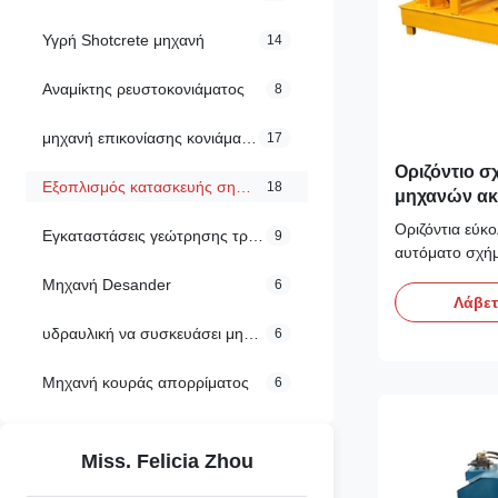
Υγρή Shotcrete μηχανή
14
Αναμίκτης ρευστοκονιάματος
8
μηχανή επικονίασης κονιάματος
17
Οριζόντιο 
Εξοπλισμός κατασκευής σηράγγων
18
μηχανών ακ
σωλήνων α
Οριζόντια εύκ
Εγκαταστάσεις γεώτρησης τρυπανιών
9
αυτόματο σχή
Στρογγυλή πέν
Μηχανή Desander
6
ασφάλειας της
Λάβετ
φραγμών:1. Αυ
υδραυλική να συσκευάσει μηχανή
6
λειτουργίας α
εργαλειομηχαν
Μηχανή κουράς απορρίματος
6
εργασίας ένδυ
παροχές.2. Οι 
Miss. Felicia Zhou