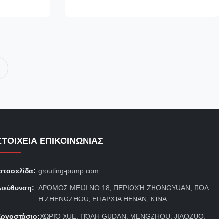
 κάμπτοντας
τύπος της αυτόματης μηχανής αψίδων
την πένσα
χάλυβα κάμπτοντας που αναπτύσσεται
ανεξάρτητα από την επιχείρησή μας. Υιοθετεί
το υδραυλικό σ...
ΣΤΟΙΧΕΊΑ ΕΠΙΚΟΙΝΩΝΊΑΣ
Ιστοσελίδα:
grouting-pump.com
Διεύθυνση:
ΔΡΌΜΟΣ MEIJI ΝΟ 18, ΠΕΡΙΟΧΉ ZHONGYUAN, ΠΌΛ
Η ZHENGZHOU, ΕΠΑΡΧΊΑ HENAN, ΚΊΝΑ
Εργοστάσιο:
ΧΩΡΙΌ XUE, ΠΌΛΗ GUDAN, MENGZHOU, JIAOZUO,