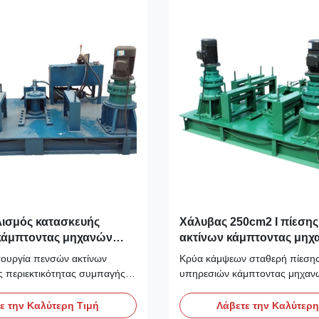
...
λισμός κατασκευής
Χάλυβας 250cm2 Ι πίεσης
άμπτοντας μηχανών
ακτίνων κάμπτοντας μηχ
ίνων
πενσών
τουργία πενσών ακτίνων
Κρύα κάμψεων σταθερή πίεσης
 περιεκτικότητας συμπαγής
υπηρεσιών κάμπτοντας μηχαν
 Χαρακτηριστικά γνωρίσματα
Κάμπτοντας μηχανή χάλυβα Πε
ίνων: 1. Η διαστατική ακρίβεια
κάμπτοντας μηχανής χάλυβα: 
ε την Καλύτερη Τιμή
Λάβετε την Καλύτερη
 διαστρέβλωση είναι μικρή, η
μηχανή χάλυβα, επίσης γνωστ