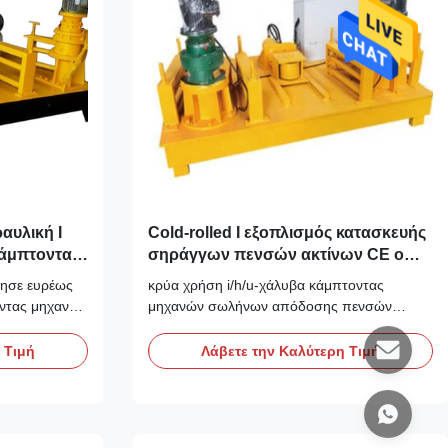
αυλική Ι
Cold-rolled Ι εξοπλισμός κατασκευής
κάμπτοντας
σηράγγων πενσών ακτίνων CE ο
ISO
ίησε ευρέως
κρύα χρήση i/h/u-χάλυβα κάμπτοντας
οντας μηχανών
μηχανών σωλήνων απόδοσης πενσών
τηριστικά
συμπαθητική Κάμπτοντας μηχανή σωλήνων
ας μηχανής:
Χαρακτηριστικά γνωρίσματα της κάμπτοντας
 Τιμή
Λάβετε την Καλύτερη Τιμή
η μηχανή
μηχανής σωλήνων: Η κάμπτοντας μηχανή
κτών
σωλήνων χρησιμοποιείται κυρίως στη
 αυτόματη
σήραγγα, τον υπόγειο, το σταθμό
άτων μπορεί
υδρενέργειας, την υπόγεια σήραγγα και άλλο