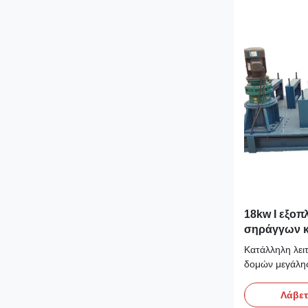
18kw Ι εξοπ
σηράγγων κ
250cm2 ακτ
Κατάλληλη λει
δομών μεγάλης
Πένσα ακτίνων
της πένσας ακτ
Λάβετ
είναι υψηλή, η