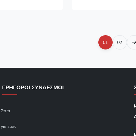
ι ομαλή και ακόμα και.2.
κάμπτοντας μηχανή χ-ακτίνων,
αιριάξουμε με τα διαφορετικά
μηχανή ι-ακτίνων, ακτινοβολώ 
με ...
είμαι ένας ειδικός εξοπλισμό...
01
02
ΓΡΉΓΟΡΟΙ ΣΎΝΔΕΣΜΟΙ
Σπίτι
για εμάς