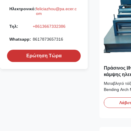
Ηλεκτρονικό:
feliciazhou@pa.ecer.c
om
Τηλ:
+8613667332386
Whatsapp:
8617873657316
Ερώτηση Τώρα
Πράσινος I/
κάμψης ηλε
μεταβλητός 
Μεταβλητό τόξ
Bending Arch 
Μηχανή Αψίδα
λειτουργίας τ
Λάβετ
τόξου: Τοποθε
κάμψης, τον κύ
κινούμενο κύλι
χειριστεί το κ