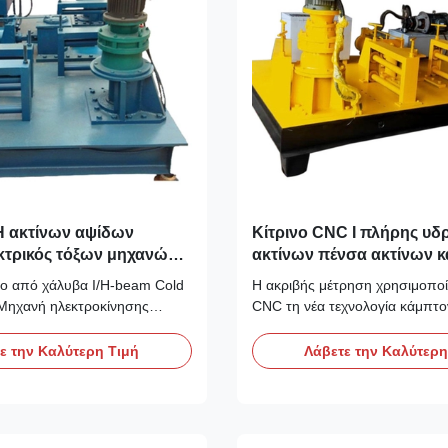
H ακτίνων αψίδων
Κίτρινο CNC Ι πλήρης υδρ
κτρικός τόξων μηχανών
ακτίνων πένσα ακτίνων 
Drive
μηχανών
ο από χάλυβα I/H-beam Cold
Η ακριβής μέτρηση χρησιμοπο
Μηχανή ηλεκτροκίνησης
CNC τη νέα τεχνολογία κάμπτ
ς Ψυχρής Κάμψης Αρχή
CNC κάμπτοντας μηχανή Χαρακ
ης μηχανής ψυχρής κάμψης
γνωρίσματα CNC της κάμπτοντ
ε την Καλύτερη Τιμή
Λάβετε την Καλύτερη
τήστε το μηχάνημα κρύου
1. Έλεγχος: CNC η κάμψη και 
λινδρο i-steel και τον αργό
αψίδων έχουν τον έλεγχο ελεγ
νδρο μετά το άγγιγμα, θα
προγράμματος PLC, η πλήρης
λείδωμα σύσφιξης τροφο...
ανάγνωση υδραυλικών συστημ