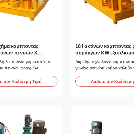
σχήμα κάμπτοντας
18 Ι ακτίνων κάμπτοντας
τίνων πενσών Χ
σηράγγων KW εξοπλισμ
υτόματο
κατασκευής
ολη λειτουργία γύρω από το
Ακριβής τεχνολογία κάμπτοντ
μα πενσών φραγμών
γωνίας ακτινίου κρύου χάλυβα 
σα φραγμών Λειτουργία
Κάμπτοντας μηχανή γωνίας Δεξ
 στρογγυλής πένσας
χρήσης της κάμπτοντας μηχανή
ε την Καλύτερη Τιμή
Λάβετε την Καλύτερη
στηρά τηρήστε τους κανόνες
Κανένας δεν έχει την άδεια για 
σφάλειας των
μέσα στην ακτίνα περιστροφής
ών, και τα άρθρα προστασίας
κάμπτοντας χάλυβα και και στι
σης σύμφωνα με τις
της τροφής ατράκτων. Τα ημιτελ
ανώτερες κ...