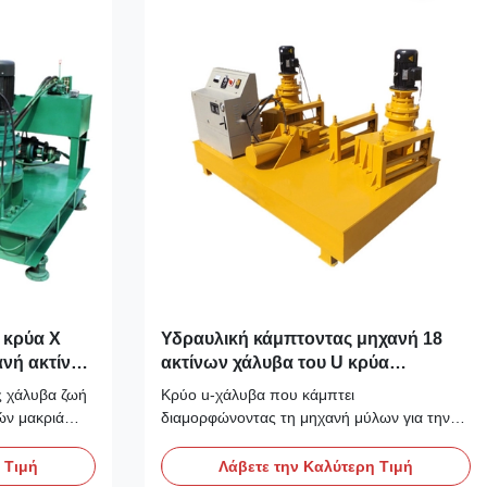
ι-χάλυβ...
 κρύα Χ
Υδραυλική κάμπτοντας μηχανή 18
ανή ακτίνων
ακτίνων χάλυβα του U κρύα
κάμπτοντας Χ ακτίνα KW
 χάλυβα ζωή
Κρύο u-χάλυβα που κάμπτει
ών μακριά
διαμορφώνοντας τη μηχανή μύλων για την
ριγραφή της
κατασκευή σηράγγων που χρησιμοποιεί: Το
Κάμπτοντας
κρύο u-χάλυβα που κάμπτει
 Τιμή
Λάβετε την Καλύτερη Τιμή
ή ως ονόματα,
διαμορφώνοντας τη μηχανή είναι ένας νέος