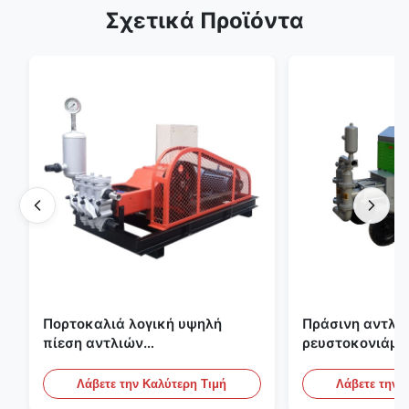
Σχετικά Προϊόντα
Πορτοκαλιά λογική υψηλή
Πράσινη αντλία
πίεση αντλιών
ρευστοκονιάμα
ρευστοκονιάματος τσιμέντου
γύψου Backfill
του ISO που εμποτίζει την
πατωμάτων M
Λάβετε την Καλύτερη Τιμή
Λάβετε την 
αντλία