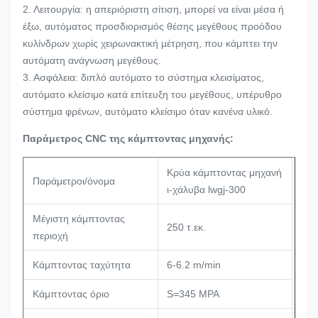
2. Λειτουργία: η απεριόριστη σίτιση, μπορεί να είναι μέσα ή
έξω, αυτόματος προσδιορισμός θέσης μεγέθους προόδου
κυλίνδρων χωρίς χειρωνακτική μέτρηση, που κάμπτει την
αυτόματη ανάγνωση μεγέθους.
3. Ασφάλεια: διπλό αυτόματο το σύστημα κλεισίματος,
αυτόματο κλείσιμο κατά επίτευξη του μεγέθους, υπέρυθρο
σύστημα φρένων, αυτόματο κλείσιμο όταν κανένα υλικό.
Παράμετρος CNC της κάμπτοντας μηχανής:
Κρύα κάμπτοντας μηχανή
Παράμετροι/όνομα
ι-χάλυβα lwgj-300
Μέγιστη κάμπτοντας
250 τ.εκ.
περιοχή
Κάμπτοντας ταχύτητα
6-6.2 m/min
Κάμπτοντας όριο
S=345 MPA