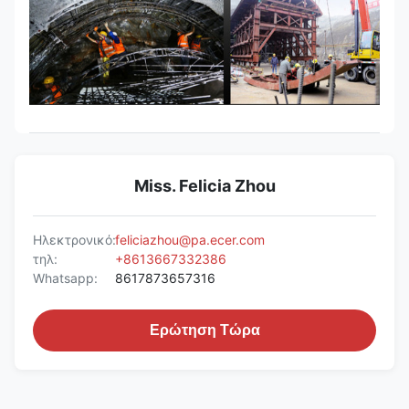
Miss. Felicia Zhou
Ηλεκτρονικό:
feliciazhou@pa.ecer.com
τηλ:
+8613667332386
Whatsapp:
8617873657316
Ερώτηση Τώρα