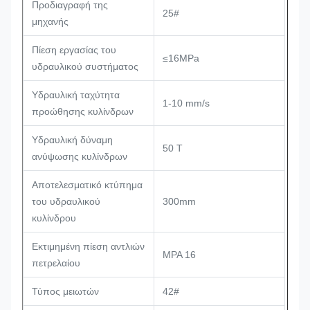
Προδιαγραφή της
25#
μηχανής
Πίεση εργασίας του
≤16MPa
υδραυλικού συστήματος
Υδραυλική ταχύτητα
1-10 mm/s
προώθησης κυλίνδρων
Υδραυλική δύναμη
50 Τ
ανύψωσης κυλίνδρων
Αποτελεσματικό κτύπημα
του υδραυλικού
300mm
κυλίνδρου
Εκτιμημένη πίεση αντλιών
MPA 16
πετρελαίου
Τύπος μειωτών
42#