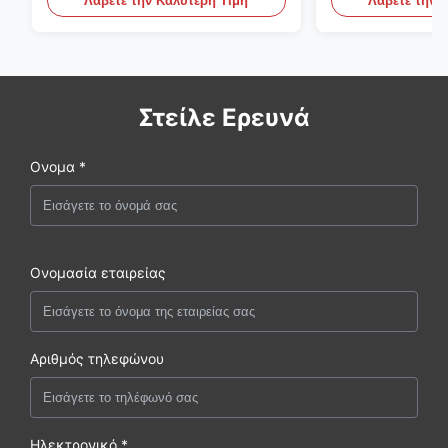
Λάβετε την Καλύτερη Τιμή
Λάβετε την 
αντλία
Στείλε Ερευνά
Ονομα *
Ονομασία εταιρείας
Αριθμός τηλεφώνου
Ηλεκτρονικό *