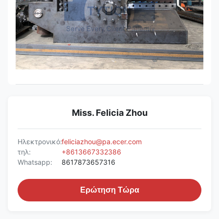
Miss. Felicia Zhou
Ηλεκτρονικό:
feliciazhou@pa.ecer.com
τηλ:
+8613667332386
Whatsapp:
8617873657316
Ερώτηση Τώρα