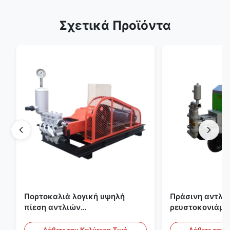
Σχετικά Προϊόντα
Πορτοκαλιά λογική υψηλή
Πράσινη αντλία
πίεση αντλιών
ρευστοκονιάμα
ρευστοκονιάματος τσιμέντου
γύψου Backfill
του ISO που εμποτίζει την
πατωμάτων M