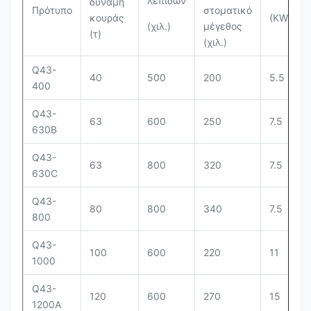
λεπίδων
δύναμη
Πρότυπο
στοματικό
κουράς
(KW)
(χιλ.)
μέγεθος
(τ)
(χιλ.)
Q43-
40
500
200
5.5
400
Q43-
63
600
250
7.5
630B
Q43-
63
800
320
7.5
630C
Q43-
80
800
340
7.5
800
Q43-
100
600
220
11
1000
Q43-
120
600
270
15
1200A