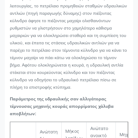
λειτουργίας, το πετρέλαιο προμηθειών σταθμών υδραυλικών
αντλιών (πηγή παραγωγής δύναμης) στον πιέζοντας
κύλινδρο άφησε το πιέζοντας μαχαίρι ολισθαινόντων
ρυθμιστών να γλιστρήσουν στο χαμηλότερο κάθισμα
μαχαιριών για να ολοκληρώσει σταθερό και τη συμπίεση του
υλικού, και έπειτα τις στάσεις υδραυλικών αντλιών για να
παρέχει το πετρέλαιο στον τέμνοντα κύλινδρο για να κάνει το
τέμνον μαχαίρι να πάει κάτω να ολοκληρώσει το τέμνον
βήμα. Αφότου ολοκληρώνεται η κουρά, η υδραυλική αντλία
στέκεται στον κουρεύοντας κύλινδρο και τον πιέζοντας
κύλινδρο να οδηγήσει το υδραυλικό πετρέλαιο πίσω σε
πλήρη το επιστροφής κτύπημα.
Παράμετρος
της υδραυλικής σαν αλλιγάτορας
τέμνουσας μηχανής κουράς απορρίματος χάλυβα
αποβλήτων
:
Ανώτατο
Μήκος
Ανώτατη
Μηχανή
ανοικτό