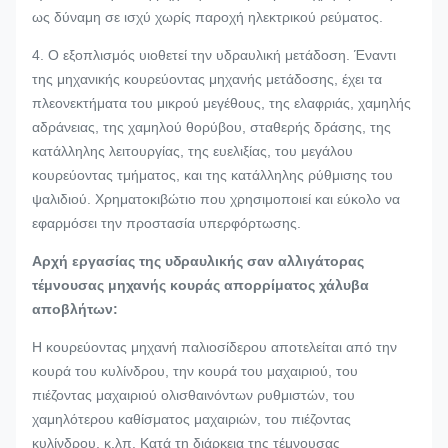
ως δύναμη σε ισχύ χωρίς παροχή ηλεκτρικού ρεύματος.
4. Ο εξοπλισμός υιοθετεί την υδραυλική μετάδοση. Έναντι
της μηχανικής κουρεύοντας μηχανής μετάδοσης, έχει τα
πλεονεκτήματα του μικρού μεγέθους, της ελαφριάς, χαμηλής
αδράνειας, της χαμηλού θορύβου, σταθερής δράσης, της
κατάλληλης λειτουργίας, της ευελιξίας, του μεγάλου
κουρεύοντας τμήματος, και της κατάλληλης ρύθμισης του
ψαλιδιού. Χρηματοκιβώτιο που χρησιμοποιεί και εύκολο να
εφαρμόσει την προστασία υπερφόρτωσης.
Αρχή εργασίας
της υδραυλικής σαν αλλιγάτορας
τέμνουσας μηχανής κουράς απορρίματος χάλυβα
αποβλήτων
:
Η κουρεύοντας μηχανή παλιοσίδερου αποτελείται από την
κουρά του κυλίνδρου, την κουρά του μαχαιριού, του
πιέζοντας μαχαιριού ολισθαινόντων ρυθμιστών, του
χαμηλότερου καθίσματος μαχαιριών, του πιέζοντας
κυλίνδρου, κ.λπ. Κατά τη διάρκεια της τέμνουσας