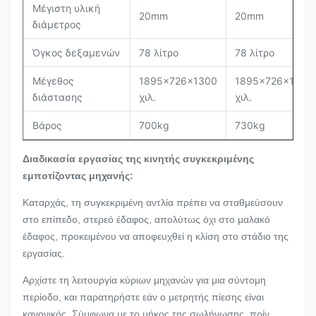
Μέγιστη υλική
20mm
20mm
διάμετρος
Όγκος δεξαμενών
78 λίτρο
78 λίτρο
Μέγεθος
1895×726×1300
1895×726×1300
διάστασης
χιλ.
χιλ.
Βάρος
700kg
730kg
Διαδικασία εργασίας της κινητής συγκεκριμένης
εμποτίζοντας μηχανής:
Καταρχάς, τη συγκεκριμένη αντλία πρέπει να σταθμεύσουν
στο επίπεδο, στερεό έδαφος, απολύτως όχι στο μαλακό
έδαφος, προκειμένου να αποφευχθεί η κλίση στο στάδιο της
εργασίας.
Αρχίστε τη λειτουργία κύριων μηχανών για μια σύντομη
περίοδο, και παρατηρήστε εάν ο μετρητής πίεσης είναι
κανονικός. Σύμφωνα με το μήκος της σωλήνωσης, πρίν