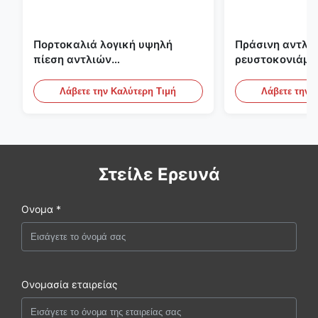
Πορτοκαλιά λογική υψηλή
Πράσινη αντλία
πίεση αντλιών
ρευστοκονιάμα
ρευστοκονιάματος τσιμέντου
γύψου Backfill
του ISO που εμποτίζει την
πατωμάτων M
Λάβετε την Καλύτερη Τιμή
Λάβετε την 
αντλία
Στείλε Ερευνά
Ονομα *
Ονομασία εταιρείας