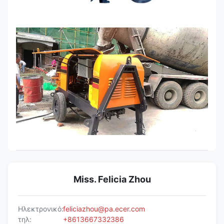
Miss. Felicia Zhou
Ηλεκτρονικό:
feliciazhou@pa.ecer.com
τηλ:
+8613667332386