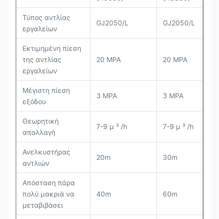
Τύπος αντλίας
GJ2050/L
GJ2050/L
εργαλείων
Εκτιμημένη πίεση
της αντλίας
20 MPA
20 MPA
εργαλείων
Μέγιστη πίεση
3 MPA
3 MPA
εξόδου
Θεωρητική
7-9 μ ³ /h
7-9 μ ³ /h
απαλλαγή
Ανελκυστήρας
20m
30m
αντλιών
Απόσταση πάρα
πολύ μακριά να
40m
60m
μεταβιβάσει