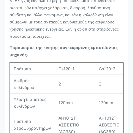
6. Έλεγχος εάν όλα τα μέρη του κυκλώματος συνδέονται
σωστά, εάν υπάρχει χαλάρωση, διαρροή, λανθασμένη
σύνδεση και άλλα φαινόμενα, και εάν η καλωδίωση είναι
σύμφωνα με τους σχετικούς κανονισμούς της ασφαλούς
χρήσης ηλεκτρικής ενέργειας. Εάν η αξιόπιστη στηρίζοντας
προστασία παρέχεται.
Παράμετρος της κινητής συγκεκριμένης εμποτίζοντας
μηχανής:
Πρότυπο
Gs120-1
Gs120-2
Αριθμός
2
2
κυλίνδρου
Υλική διάμετρος
120mm
120mm
κυλίνδρων
AH1012T-
AH1012T-
Πρότυπο
ΑΣΒΈΣΤΙΟ
ΑΣΒΈΣΤΙΟ
αεροψυχραντήρων
(AC380)
(AC380)