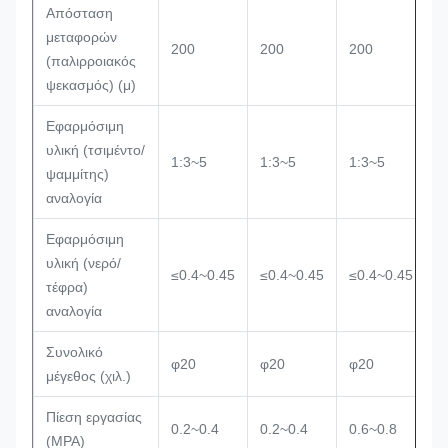
Απόσταση
μεταφορών
200
200
200
2
(παλιρροιακός
ψεκασμός) (μ)
Εφαρμόσιμη
υλική (τσιμέντο/
1:3~5
1:3~5
1:3~5
1
ψαμμίτης)
αναλογία
Εφαρμόσιμη
υλική (νερό/
≤0.4~0.45
≤0.4~0.45
≤0.4~0.45
≤
τέφρα)
αναλογία
Συνολικό
φ20
φ20
φ20
φ
μέγεθος (χιλ.)
Πίεση εργασίας
0.2~0.4
0.2~0.4
0.6~0.8
0
(MPA)