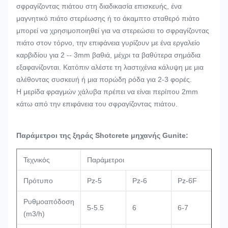
σφραγίζοντας πιάτου στη διαδικασία επισκευής, ένα
μαγνητικό πιάτο στερέωσης ή το άκαμπτο σταθερό πιάτο
μπορεί να χρησιμοποιηθεί για να στερεώσει το σφραγίζοντας
πιάτο στον τόρνο, την επιφάνεια γυρίζουν με ένα εργαλείο
καρβιδίου για 2 -- 3mm βαθιά, μέχρι τα βαθύτερα σημάδια
εξαφανίζονται. Κατόπιν αλέστε τη λαστιχένια κάλυψη με μια
αλέθοντας συσκευή ή μια πορώδη ρόδα για 2-3 φορές.
Η μερίδα φραγμών χάλυβα πρέπει να είναι περίπου 2mm
κάτω από την επιφάνεια του σφραγίζοντας πιάτου.
Παράμετροι της ξηράς Shotcrete μηχανής Gunite:
Τεχνικός
Παράμετροι
Πρότυπο
Pz-5
Pz-6
Pz-6F
P
Ρυθμοαπόδοση
5-5.5
6
6-7
7
(m3/h)