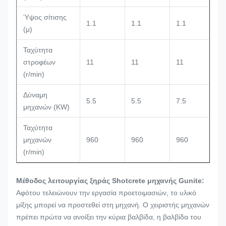
Ύψος σίτισης
1.1
1.1
1.1
1
(μ)
Ταχύτητα
στροφέων
11
11
11
1
(r/min)
Δύναμη
5.5
5.5
7.5
7
μηχανών (KW)
Ταχύτητα
μηχανών
960
960
960
9
(r/min)
Μέθοδος λειτουργίας ξηράς Shotcrete μηχανής Gunite:
Αφότου τελειώνουν την εργασία προετοιμασιών, το υλικό
μίξης μπορεί να προστεθεί στη μηχανή. Ο χειριστής μηχανών
πρέπει πρώτα να ανοίξει την κύρια βαλβίδα, η βαλβίδα του