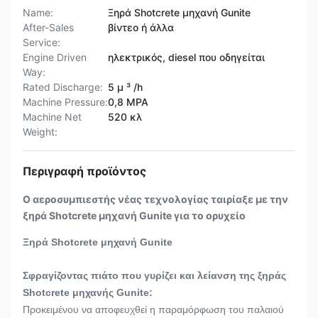
Name:
Ξηρά Shotcrete μηχανή Gunite
After-Sales
βίντεο ή άλλα
Service:
Engine Driven
ηλεκτρικός, diesel που οδηγείται
Way:
Rated Discharge:
5 μ ³ /h
Machine Pressure:
0,8 MPA
Machine Net
520 κλ
Weight:
Περιγραφή προϊόντος
Ο αεροσυμπιεστής νέας τεχνολογίας ταιρίαξε με την
ξηρά Shotcrete μηχανή Gunite για το ορυχείο
Ξηρά Shotcrete μηχανή Gunite
Σφραγίζοντας πιάτο που γυρίζει και λείανση της ξηράς
Shotcrete μηχανής Gunite:
Προκειμένου να αποφευχθεί η παραμόρφωση του παλαιού