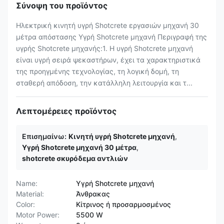
Σύνοψη του προϊόντος
Ηλεκτρική κινητή υγρή Shotcrete εργασιών μηχανή 30
μέτρα απόστασης Υγρή Shotcrete μηχανή Περιγραφή της
υγρής Shotcrete μηχανής:1. Η υγρή Shotcrete μηχανή
είναι υγρή σειρά ψεκαστήρων, έχει τα χαρακτηριστικά
της προηγμένης τεχνολογίας, τη λογική δομή, τη
σταθερή απόδοση, την κατάλληλη λειτουργία και τ...
Λεπτομέρειες προϊόντος
Επισημαίνω:
Κινητή υγρή Shotcrete μηχανή
,
Υγρή Shotcrete μηχανή 30 μέτρα
,
shotcrete σκυρόδεμα αντλιών
Name:
Υγρή Shotcrete μηχανή
Material:
Άνθρακας
Color:
Κίτρινος ή προσαρμοσμένος
Motor Power:
5500 W