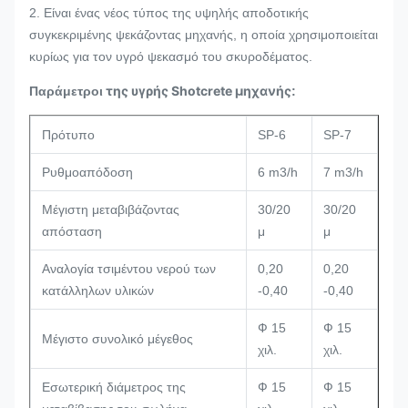
2. Είναι ένας νέος τύπος της υψηλής αποδοτικής
συγκεκριμένης ψεκάζοντας μηχανής, η οποία χρησιμοποιείται
κυρίως για τον υγρό ψεκασμό του σκυροδέματος.
της υγρής Shotcrete μηχανής
Παράμετροι
:
Πρότυπο
SP-6
SP-7
Ρυθμοαπόδοση
6 m3/h
7 m3/h
Μέγιστη μεταβιβάζοντας
30/20
30/20
απόσταση
μ
μ
Αναλογία τσιμέντου νερού των
0,20
0,20
κατάλληλων υλικών
-0,40
-0,40
Ф 15
Ф 15
Μέγιστο συνολικό μέγεθος
χιλ.
χιλ.
Εσωτερική διάμετρος της
Ф 15
Ф 15