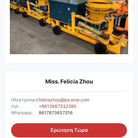
Miss. Felicia Zhou
Ηλεκτρονικό:
feliciazhou@pa.ecer.com
τηλ:
+8613667332386
Whatsapp:
8617873657316
Ερώτηση Τώρα