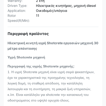
Warranty:
2 έτη
Driven Type:
Ηλεκτρικός κινητήρας, μηχανή diesel
Application:
Οικοδομές/υπόγεια
Rotor
11
Speed(R/Min):
Περιγραφή προϊόντος
Ηλεκτρική κινητή υγρή Shotcrete εργασιών μηχανή 30
μέτρα απόστασης
Υγρή Shotcrete μηχανή
Περιγραφή της υγρής Shotcrete μηχανής:
1. Η υγρή Shotcrete μηχανή είναι υγρή σειρά ψεκαστήρων,
έχει τα χαρακτηριστικά της προηγμένης τεχνολογίας, τη
λογική δομή, τη σταθερή απόδοση, την κατάλληλη
λειτουργία και τη συντήρηση, τη μακριά ζωή υπηρεσιών,
κ.λπ. Είναι κατάλληλο για shotcrete την κατασκευή του
οδοστρώματος στο υψηλό ορυχείο έλους.