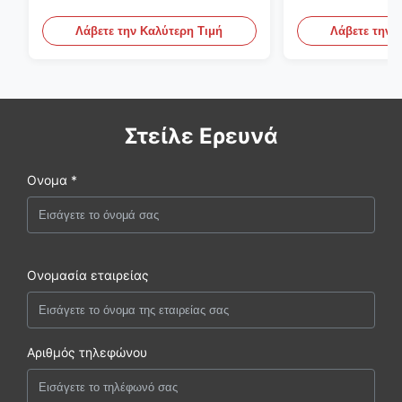
ρευστοκονιάματος τσιμέντου
γύψου Backfill
του ISO που εμποτίζει την
πατωμάτων M
Λάβετε την Καλύτερη Τιμή
Λάβετε την 
αντλία
Στείλε Ερευνά
Ονομα *
Ονομασία εταιρείας
Αριθμός τηλεφώνου