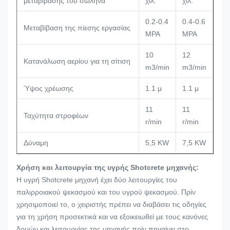
μεταβίβασης του σωλήνα
χιλ.
χιλ.
0.2-0.4
0.4-0.6
Μεταβίβαση της πίεσης εργασίας
MPA
MPA
10
12
Κατανάλωση αερίου για τη σίτιση
m3/min
m3/min
Ύψος χρέωσης
1.1 μ
1.1 μ
11
11
Ταχύτητα στροφέων
r/min
r/min
Δύναμη
5,5 KW
7,5 KW
Χρήση και λειτουργία της υγρής Shotcrete μηχανής:
Η υγρή Shotcrete μηχανή έχει δύο λειτουργίες του
παλιρροιακού ψεκασμού και του υγρού ψεκασμού. Πρίν
χρησιμοποιεί το, ο χειριστής πρέπει να διαβάσει τις οδηγίες
για τη χρήση προσεκτικά και να εξοικειωθεί με τους κανόνες
δομών και λειτουργίας της μηχανής πρίν πηγαίνει στο