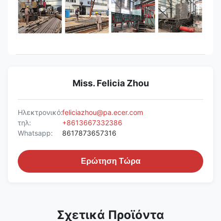
Miss. Felicia Zhou
Ηλεκτρονικό:
feliciazhou@pa.ecer.com
τηλ:
+8613667332386
Whatsapp:
8617873657316
Ερώτηση Τώρα
Σχετικά Προϊόντα