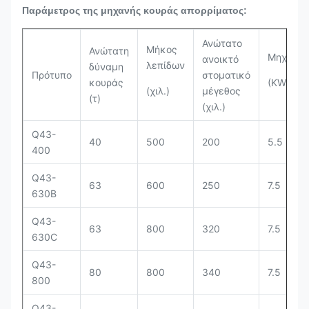
Παράμετρος της μηχανής κουράς απορρίματος:
Ανώτατο
Μήκος
Ανώτατη
Μηχανή
ανοικτό
λεπίδων
δύναμη
Πρότυπο
στοματικό
κουράς
(KW)
(χιλ.)
μέγεθος
(τ)
(χιλ.)
Q43-
40
500
200
5.5
400
Q43-
63
600
250
7.5
630B
Q43-
63
800
320
7.5
630C
Q43-
80
800
340
7.5
800
Q43-