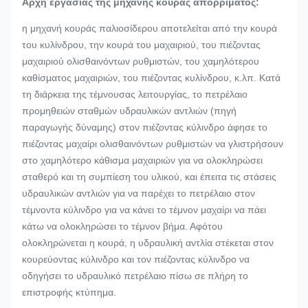
Αρχή εργασίας της μηχανής κουράς απορρίματος:
η μηχανή κουράς παλιοσίδερου αποτελείται από την κουρά
του κυλίνδρου, την κουρά του μαχαιριού, του πιέζοντας
μαχαιριού ολισθαινόντων ρυθμιστών, του χαμηλότερου
καθίσματος μαχαιριών, του πιέζοντας κυλίνδρου, κ.λπ. Κατά
τη διάρκεια της τέμνουσας λειτουργίας, το πετρέλαιο
προμηθειών σταθμών υδραυλικών αντλιών (πηγή
παραγωγής δύναμης) στον πιέζοντας κύλινδρο άφησε το
πιέζοντας μαχαίρι ολισθαινόντων ρυθμιστών να γλιστρήσουν
στο χαμηλότερο κάθισμα μαχαιριών για να ολοκληρώσει
σταθερό και τη συμπίεση του υλικού, και έπειτα τις στάσεις
υδραυλικών αντλιών για να παρέχει το πετρέλαιο στον
τέμνοντα κύλινδρο για να κάνει το τέμνον μαχαίρι να πάει
κάτω να ολοκληρώσει το τέμνον βήμα. Αφότου
ολοκληρώνεται η κουρά, η υδραυλική αντλία στέκεται στον
κουρεύοντας κύλινδρο και τον πιέζοντας κύλινδρο να
οδηγήσει το υδραυλικό πετρέλαιο πίσω σε πλήρη το
επιστροφής κτύπημα.