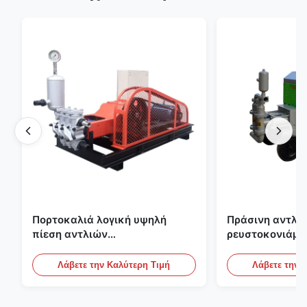
Πορτοκαλιά λογική υψηλή
Πράσινη αντλία
πίεση αντλιών
ρευστοκονιάμα
ρευστοκονιάματος τσιμέντου
γύψου Backfill
του ISO που εμποτίζει την
πατωμάτων M
Λάβετε την Καλύτερη Τιμή
Λάβετε την 
αντλία