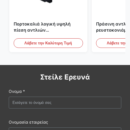
Πορτοκαλιά λογική υψηλή
Πράσινη αντλία
πίεση αντλιών
ρευστοκονιάμα
ρευστοκονιάματος τσιμέντου
γύψου Backfill
του ISO που εμποτίζει την
πατωμάτων M
Λάβετε την Καλύτερη Τιμή
Λάβετε την 
αντλία
Στείλε Ερευνά
Ονομα *
Ονομασία εταιρείας