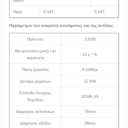
άμμος
Νερό
0,347
0,347
Παράμετροι του αναμίκτη κονιάματος και της αντλίας:
Πρότυπο
SJ200
Να εμποτίσει (ροή) την
12 μ ³ /h
ικανότητα
Πίεση εργασίας
0-10Mpa
Δύναμη μηχανών
22 KW
Επίπεδο δύναμης
110db (Α)
θορύβου
Διάμετρος κολπίσκων
75mm
Διάμετρος εξόδου
38mm