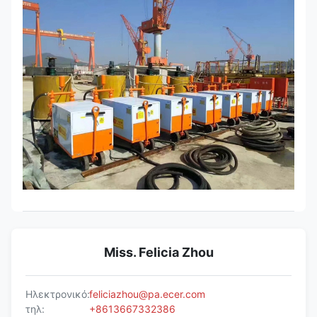
Miss. Felicia Zhou
Ηλεκτρονικό:
feliciazhou@pa.ecer.com
τηλ:
+8613667332386