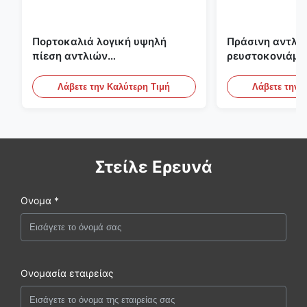
Πορτοκαλιά λογική υψηλή
Πράσινη αντλία
πίεση αντλιών
ρευστοκονιάμα
ρευστοκονιάματος τσιμέντου
γύψου Backfill
του ISO που εμποτίζει την
πατωμάτων M
Λάβετε την Καλύτερη Τιμή
Λάβετε την 
αντλία
Στείλε Ερευνά
Ονομα *
Ονομασία εταιρείας