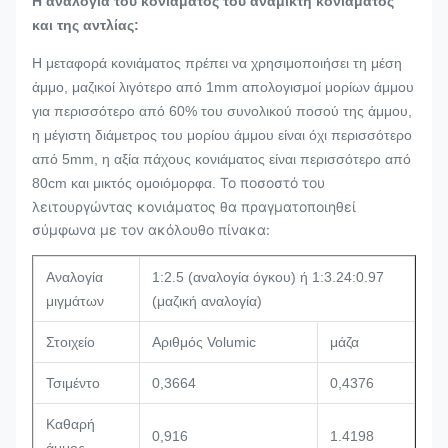
Η αναλογία του κονιάματος του αναμίκτη κονιάματος
και της αντλίας:
Η μεταφορά κονιάματος πρέπει να χρησιμοποιήσει τη μέση
άμμο, μαζικοί λιγότερο από 1mm απολογισμοί μορίων άμμου
για περισσότερο από 60% του συνολικού ποσού της άμμου,
η μέγιστη διάμετρος του μορίου άμμου είναι όχι περισσότερο
από 5mm, η αξία πάχους κονιάματος είναι περισσότερο από
Το ποσοστό του
80cm και μικτός ομοιόμορφα.
λειτουργώντας κονιάματος θα πραγματοποιηθεί
σύμφωνα με τον ακόλουθο πίνακα:
Αναλογία
1:2.5 (αναλογία όγκου) ή 1:3.24:0.97
μιγμάτων
(μαζική αναλογία)
Στοιχείο
Αριθμός Volumic
μάζα
Τσιμέντο
0,3664
0,4376
Καθαρή
0,916
1.4198