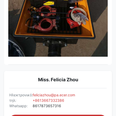
Miss. Felicia Zhou
Ηλεκτρονικό:
feliciazhou@pa.ecer.com
τηλ:
+8613667332386
Whatsapp:
8617873657316