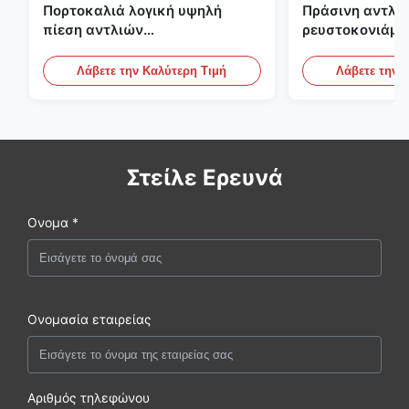
Πορτοκαλιά λογική υψηλή
Πράσινη αντλία
πίεση αντλιών
ρευστοκονιάμα
ρευστοκονιάματος τσιμέντου
γύψου Backfill
του ISO που εμποτίζει την
πατωμάτων M
Λάβετε την Καλύτερη Τιμή
Λάβετε την 
αντλία
Στείλε Ερευνά
Ονομα *
Ονομασία εταιρείας
Αριθμός τηλεφώνου