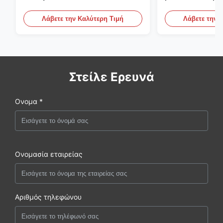
ρευστοκονιάματος τσιμέντου
γύψου Backfill
του ISO που εμποτίζει την
πατωμάτων M
Λάβετε την Καλύτερη Τιμή
Λάβετε την 
αντλία
Στείλε Ερευνά
Ονομα *
Ονομασία εταιρείας
Αριθμός τηλεφώνου