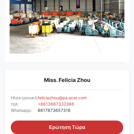
Miss. Felicia Zhou
Ηλεκτρονικό:
feliciazhou@pa.ecer.com
τηλ:
+8613667332386
Whatsapp:
8617873657316
Ερώτηση Τώρα