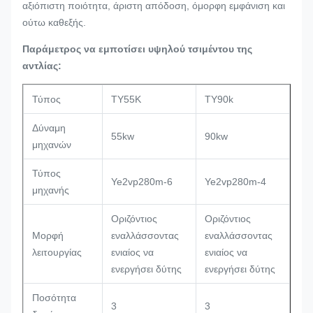
αξιόπιστη ποιότητα, άριστη απόδοση, όμορφη εμφάνιση και
ούτω καθεξής.
Παράμετρος να εμποτίσει υψηλού τσιμέντου της
αντλίας:
Τύπος
TY55K
TY90k
Δύναμη
55kw
90kw
μηχανών
Τύπος
Ye2vp280m-6
Ye2vp280m-4
μηχανής
Οριζόντιος
Οριζόντιος
Μορφή
εναλλάσσοντας
εναλλάσσοντας
λειτουργίας
ενιαίος να
ενιαίος να
ενεργήσει δύτης
ενεργήσει δύτης
Ποσότητα
3
3