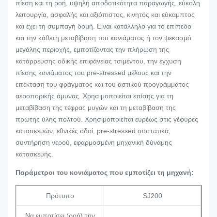
πίεση και τη ροή, υψηλή αποδοτικότητα παραγωγής, εύκολη
λειτουργία, ασφαλής και αξιόπιστος, κινητός και εύκαμπτος
και έχει τη συμπαγή δομή. Είναι κατάλληλο για το επίπεδο
και την κάθετη μεταβίβαση του κονιάματος ή τον ψεκασμό
μεγάλης περιοχής, εμποτίζοντας την πλήρωση της
κατάρρευσης οδικής επιφάνειας τσιμέντου, την έγχυση
πίεσης κονιάματος του pre-stressed μέλους και την
επέκταση του φράγματος και του αστικού προγράμματος
αεροπορικής άμυνας. Χρησιμοποιείται επίσης για τη
μεταβίβαση της τέφρας μυγών και τη μεταβίβαση της
πρώτης ύλης πολτού. Χρησιμοποιείται ευρέως στις γέφυρες
κατασκευών, εθνικές οδοί, pre-stressed συστατικά,
συντήρηση νερού, εφαρμοσμένη μηχανική δύναμης
κατασκευής.
Παράμετροι του κονιάματος που εμποτίζει τη μηχανή:
Πρότυπο
SJ200
Να εμποτίσει (ροή) την