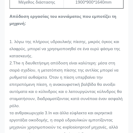
Μέγεθος διάστασης
1900*900*1640mm
Απόδοση εργασίας του κονιάματος που εμποτίζει τη
μηχανή:
1. λόγω της πλήρους υδραυλικής πίεσης, μικρός όγκος και
ελαφρύς, μπορεί να χρησιμοποιηθεί σε ένα ευρύ φάσμα της
κατασκευής.
2.The η διευθετήσιμη απόδοση είναι καλύτερη: μέσα στη
σειρά σχεδίου, η μετατόπιση πίεσης της αντλίας μπορεί να
ρυθμιστεί αυθαίρετα. Όταν η πίεση υπερβαίνει την
επιτρεπόμενη πίεση, η ανακουφιστική βαλβίδα θα ανοίξει
αυτόματα και ο κύλινδρος και ο λειτουργώντας κύλινδρος θα
σταματήσουν, διαδραματίζοντας κατά συνέπεια έναν ασφαλή
ρόλο.
τα ανθρακωρυχεία 3.In και άλλα εύφλεκτα και εκρηκτικά
εργοτάξια οικοδομής, η σειρά υδραυλικών εμποτίζοντας
μηχανών χρησιμοποιούν τις explosionproof μηχανές, αλλά