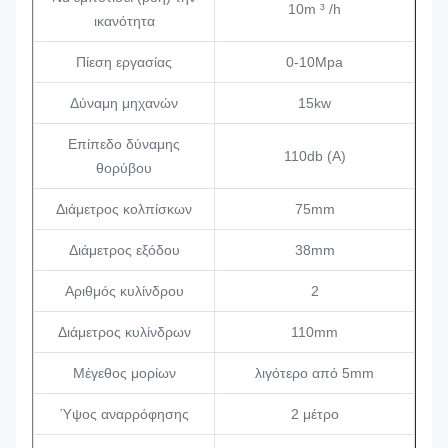
10m ³ /h
ικανότητα
Πίεση εργασίας
0-10Mpa
Δύναμη μηχανών
15kw
Επίπεδο δύναμης
110db (Α)
θορύβου
Διάμετρος κολπίσκων
75mm
Διάμετρος εξόδου
38mm
Αριθμός κυλίνδρου
2
Διάμετρος κυλίνδρων
110mm
Μέγεθος μορίων
λιγότερο από 5mm
Ύψος αναρρόφησης
2 μέτρο