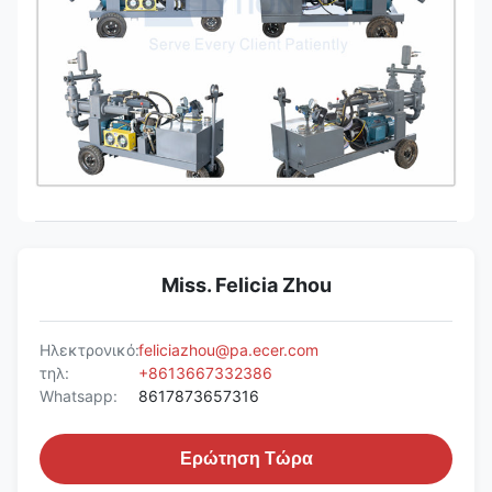
Miss. Felicia Zhou
Ηλεκτρονικό:
feliciazhou@pa.ecer.com
τηλ:
+8613667332386
Whatsapp:
8617873657316
Ερώτηση Τώρα