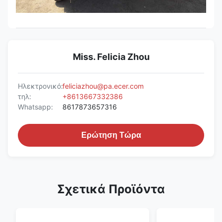
Miss. Felicia Zhou
Ηλεκτρονικό:
feliciazhou@pa.ecer.com
τηλ:
+8613667332386
Whatsapp:
8617873657316
Ερώτηση Τώρα
Σχετικά Προϊόντα