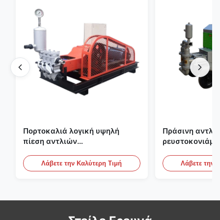
Πορτοκαλιά λογική υψηλή
Πράσινη αντλία
πίεση αντλιών
ρευστοκονιάμα
ρευστοκονιάματος τσιμέντου
γύψου Backfill
του ISO που εμποτίζει την
πατωμάτων M
Λάβετε την Καλύτερη Τιμή
Λάβετε την 
αντλία