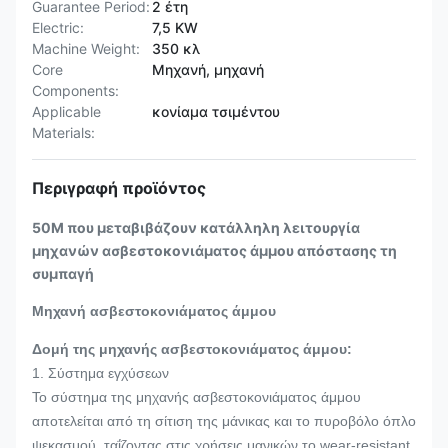
Guarantee Period:
2 έτη
Electric:
7,5 KW
Machine Weight:
350 κλ
Core
Μηχανή, μηχανή
Components:
Applicable
κονίαμα τσιμέντου
Materials:
Περιγραφή προϊόντος
50M που μεταβιβάζουν κατάλληλη λειτουργία
μηχανών ασβεστοκονιάματος άμμου απόστασης τη
συμπαγή
Μηχανή ασβεστοκονιάματος άμμου
Δομή της μηχανής ασβεστοκονιάματος άμμου:
1. Σύστημα εγχύσεων
Το σύστημα της μηχανής ασβεστοκονιάματος άμμου
αποτελείται από τη σίτιση της μάνικας και το πυροβόλο όπλο
ψεκασμού, ταΐζοντας στις χρήσεις μανικών το wear-resistant