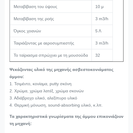
Μεταβίβαση του ύψους
10 μ
Μεταβίβαση της ροής
3 m3/h
Όγκος χοανών
5 Λ
Ταιριάζοντας με αεροσυμπιεστής
3 m3/h
Το ταίριασμα σπρώχνει με τη μουσούδα
32
Ψεκάζοντας υλικό της μηχανής ασβεστοκονιάματος
άμμου:
1. Τσιμέντο, κονίαμα, putty σκόνη
2. Χρώμα, χρώμα λατέξ, χρώμα σκονών
3. Αδιάβροχο υλικό, αλεξίπυρο υλικό
4. Θερμική μόνωση, sound-absorbing υλικό, κ.λπ.
Τα χαρακτηριστικά γνωρίσματα της άμμου επικονιάζουν
τη μηχανή: